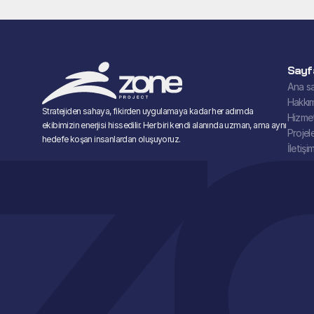
Sayf
Ana s
Hakkı
Stratejiden sahaya, fikirden uygulamaya kadar her adımda 
Hizmet
ekibimizin enerjisi hissedilir. Her biri kendi alanında uzman, ama aynı 
Projel
hedefe koşan insanlardan oluşuyoruz.
İletişi