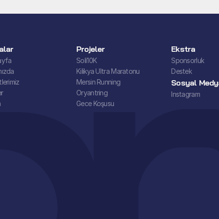
alar
Projeler
Ekstra
ayfa
Soli10K
Sponsorluk
mızda
Kilikya Ultra Maratonu
Destek
lerimiz
Mersin Running
Sosyal Medy
er
Oryantring
Instagram
m
Gece Koşusu